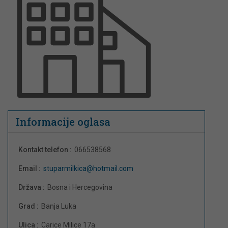
Informacije oglasa
Kontakt telefon :
066538568
Email :
stuparmilkica@hotmail.com
Država :
Bosna i Hercegovina
Grad :
Banja Luka
Ulica :
Carice Milice 17a