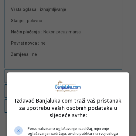
Vrsta oglasa :
iznajmljivanje
Stanje :
polovno
Način plaćanja :
Nakon preuzimanja
Povrat novca :
ne
Zamjena :
ne
Opis
Komentari
Izdavač Banjaluka.com traži vaš pristanak
Privatni upit
za upotrebu vaših osobnih podataka u
sljedeće svrhe:
Personalizirano oglašavanje i sadržaj, mjerenje
oglašavanja i sadržaja, uvidi u publiku i razvoj usluga