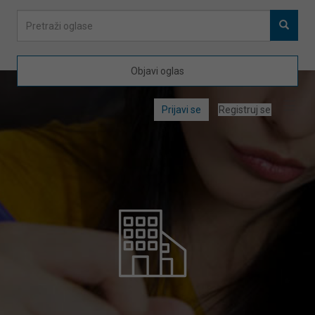
Objavi oglas
Prijavi se
Registruj se