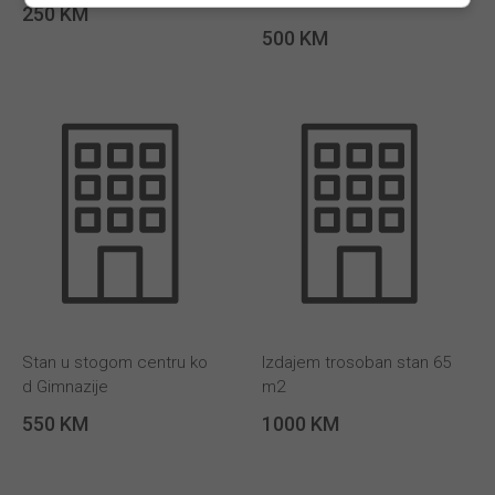
A TOP LOKACIJI
250 KM
500 KM
Stan u stogom centru ko
Izdajem trosoban stan 65
d Gimnazije
m2
550 KM
1000 KM