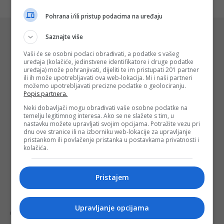
Pohrana i/ili pristup podacima na uređaju
Saznajte više
Slični oglasi
Vaši će se osobni podaci obrađivati, a podatke s vašeg
uređaja (kolačiće, jedinstvene identifikatore i druge podatke
uređaja) može pohranjivati, dijeliti te im pristupati 201 partner
ili ih može upotrebljavati ova web-lokacija. Mi i naši partneri
možemo upotrebljavati precizne podatke o geolociranju.
Popis partnera.
Neki dobavljači mogu obrađivati vaše osobne podatke na
temelju legitimnog interesa. Ako se ne slažete s tim, u
nastavku možete upravljati svojim opcijama. Potražite vezu pri
dnu ove stranice ili na izborniku web-lokacije za upravljanje
pristankom ili povlačenje pristanka u postavkama privatnosti i
kolačića.
Pristajem
Upravljanje opcijama
Garsonjera na Starčevici
IZDAJEM GARSONJERU N