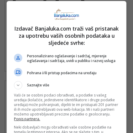
Izdavač Banjaluka.com traži vaš pristanak
za upotrebu vaših osobnih podataka u
Potrebni vozači CE katego
sljedeće svrhe:
rije
Personalizirano oglašavanje i sadržaj, mjerenje
Objavljeno: 30. September 2
Po dogovoru
oglašavanja i sadržaja, uvidi u publiku i razvoj usluga
025.
Pohrana i/ili pristup podacima na uređaju
Saznajte više
Vaši će se osobni podaci obrađivati, a podatke s vašeg
uređaja (kolačiće, jedinstvene identifikatore i druge podatke
uređaja) može pohranjivati, dijeliti te im pristupati 201 partner
ili ih može upotrebljavati ova web-lokacija. Mi i naši partneri
možemo upotrebljavati precizne podatke o geolociranju.
Popis partnera.
Neki dobavljači mogu obrađivati vaše osobne podatke na
temelju legitimnog interesa. Ako se ne slažete s tim, u