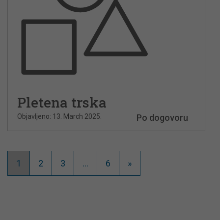
Pletena trska
Objavljeno: 13. March 2025.
Po dogovoru
1
2
3
…
6
»