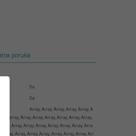
atna poruka
Da
Da
Array, Array, Array, Array, Array, A
rray, Array, Array, Array, Array, Array, Array, Array,
Array, Array, Array, Array, Array, Array, Array, Arra
y, Array, Array, Array, Array, Array, Array, Array, Arr