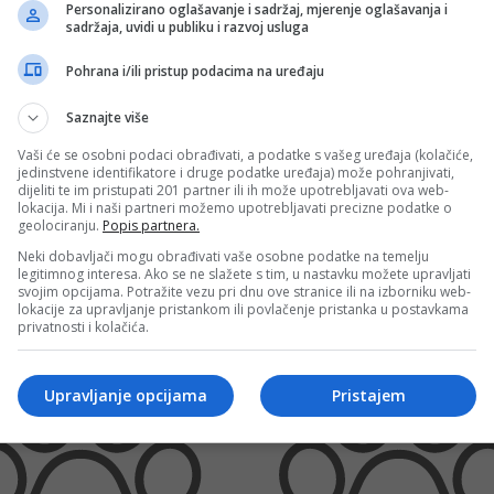
Personalizirano oglašavanje i sadržaj, mjerenje oglašavanja i
aćanja :
Po dogovoru
ay, Array, Arr
sadržaja, uvidi u publiku i razvoj usluga
rray, Array, A
Patuljasta pudla
Pohrana i/ili pristup podacima na uređaju
Array, Array,
san :
Da
Saznajte više
Vaši će se osobni podaci obrađivati, a podatke s vašeg uređaja (kolačiće,
e a Reply
jedinstvene identifikatore i druge podatke uređaja) može pohranjivati,
dijeliti te im pristupati 201 partner ili ih može upotrebljavati ova web-
l address will not be published.
Required fields are marked
*
lokacija. Mi i naši partneri možemo upotrebljavati precizne podatke o
geolociranju.
Popis partnera.
Slični oglasi
Neki dobavljači mogu obrađivati vaše osobne podatke na temelju
legitimnog interesa. Ako se ne slažete s tim, u nastavku možete upravljati
svojim opcijama. Potražite vezu pri dnu ove stranice ili na izborniku web-
lokacije za upravljanje pristankom ili povlačenje pristanka u postavkama
privatnosti i kolačića.
y name, email, and website in this browser for the next time I comment.
Upravljanje opcijama
Pristajem
t
*