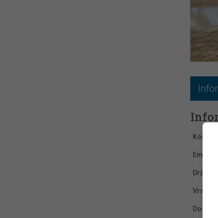
Info
Info
Kontakt 
Email :
Država :
Vrsta og
Dostava