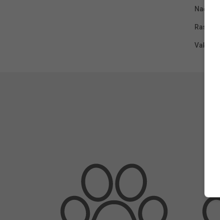
Način pl
Rasa :
Vakcini
Leav
Your emai
Name
*
Email
*
Save m
Commen