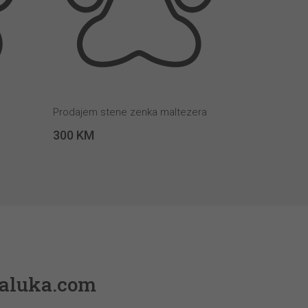
Prodajem stene zenka maltezera
300 KM
sed.
njaluka.com