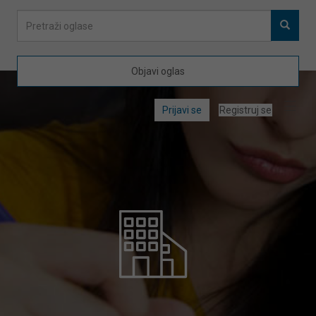
Objavi oglas
Prijavi se
Registruj se