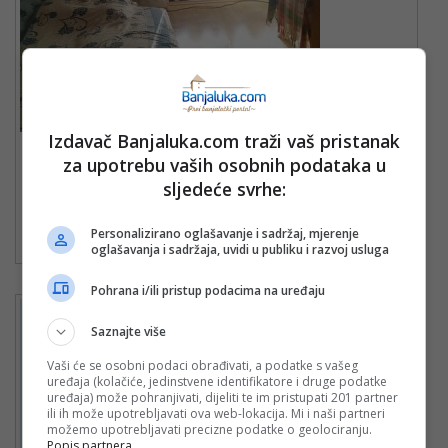
Izdavač Banjaluka.com traži vaš pristanak
IZDAJEM DVIJE NAMJEŠ
za upotrebu vaših osobnih podataka u
TENE jednokrevcetne sobe
sljedeće svrhe:
Objavljeno: 23. September 2
Po dogovoru
Personalizirano oglašavanje i sadržaj, mjerenje
024.
oglašavanja i sadržaja, uvidi u publiku i razvoj usluga
Pohrana i/ili pristup podacima na uređaju
Saznajte više
Vaši će se osobni podaci obrađivati, a podatke s vašeg
uređaja (kolačiće, jedinstvene identifikatore i druge podatke
uređaja) može pohranjivati, dijeliti te im pristupati 201 partner
ili ih može upotrebljavati ova web-lokacija. Mi i naši partneri
možemo upotrebljavati precizne podatke o geolociranju.
Popis partnera.